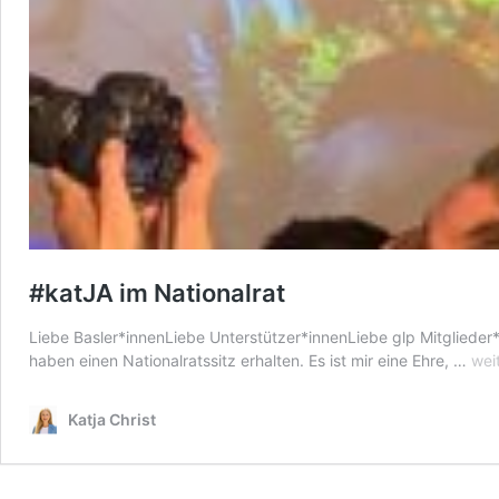
#katJA im Nationalrat
Liebe Basler*innenLiebe Unterstützer*innenLiebe glp Mitglieder*
#ka
haben einen Nationalratssitz erhalten. Es ist mir eine Ehre, …
wei
im
Nat
Katja Christ