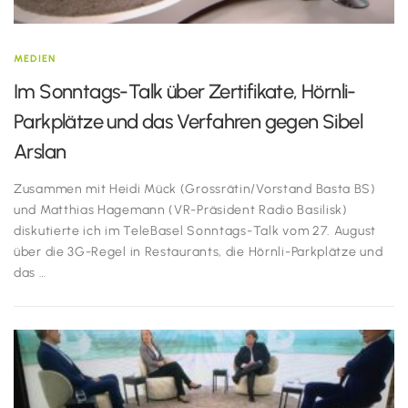
MEDIEN
Im Sonntags-Talk über Zertifikate, Hörnli-
Parkplätze und das Verfahren gegen Sibel
Arslan
Zusammen mit Heidi Mück (Grossrätin/Vorstand Basta BS)
und Matthias Hagemann (VR-Präsident Radio Basilisk)
diskutierte ich im TeleBasel Sonntags-Talk vom 27. August
über die 3G-Regel in Restaurants, die Hörnli-Parkplätze und
das …