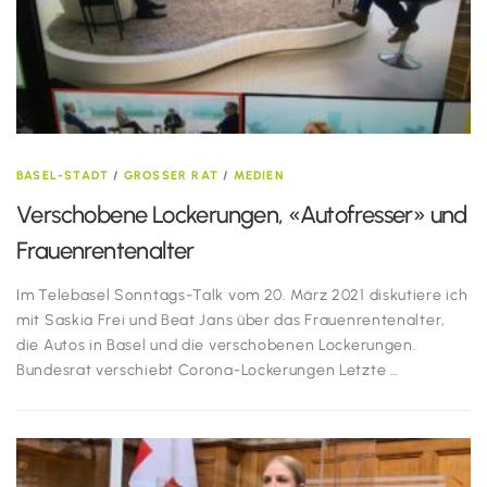
BASEL-STADT
/
GROSSER RAT
/
MEDIEN
Verschobene Lockerungen, «Autofresser» und
Frauenrentenalter
Im Telebasel Sonntags-Talk vom 20. März 2021 diskutiere ich
mit Saskia Frei und Beat Jans über das Frauenrentenalter,
die Autos in Basel und die verschobenen Lockerungen.
Bundesrat verschiebt Corona-Lockerungen Letzte …