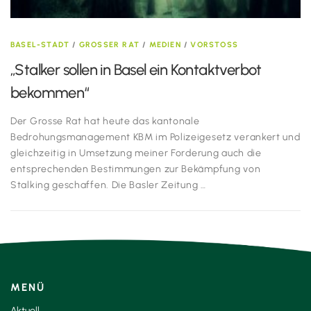
BASEL-STADT
/
GROSSER RAT
/
MEDIEN
/
VORSTOSS
„Stalker sollen in Basel ein Kontaktverbot
bekommen“
Der Grosse Rat hat heute das kantonale
Bedrohungsmanagement KBM im Polizeigesetz verankert und
gleichzeitig in Umsetzung meiner Forderung auch die
entsprechenden Bestimmungen zur Bekämpfung von
Stalking geschaffen. Die Basler Zeitung …
MENÜ
Aktuell