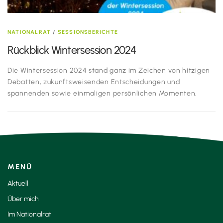
NATIONALRAT
/
SESSIONSBERICHTE
Rückblick Wintersession 2024
Die Wintersession 2024 stand ganz im Zeichen von hitzigen
Debatten, zukunftsweisenden Entscheidungen und
spannenden sowie einmaligen persönlichen Momenten.
MENÜ
Aktuell
Über mich
Im Nationalrat