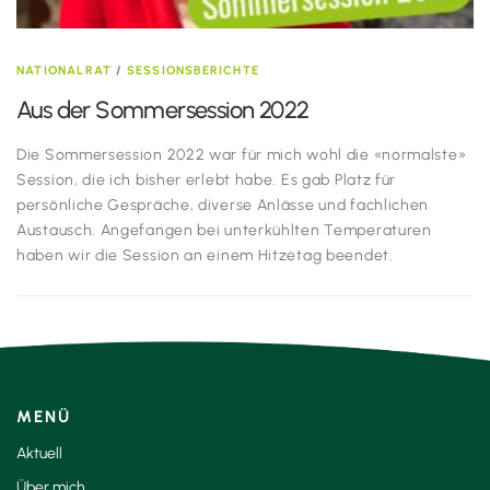
NATIONALRAT
/
SESSIONSBERICHTE
Aus der Sommersession 2022
Die Sommersession 2022 war für mich wohl die «normalste»
Session, die ich bisher erlebt habe. Es gab Platz für
persönliche Gespräche, diverse Anlässe und fachlichen
Austausch. Angefangen bei unterkühlten Temperaturen
haben wir die Session an einem Hitzetag beendet.
MENÜ
Aktuell
Über mich