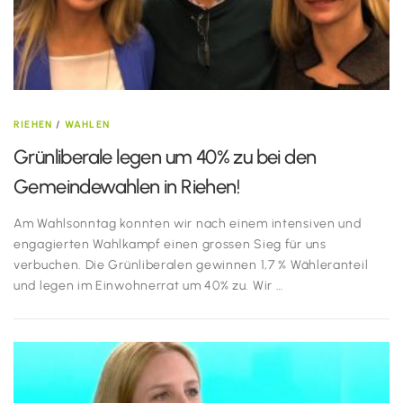
RIEHEN
/
WAHLEN
Grünliberale legen um 40% zu bei den
Gemeindewahlen in Riehen!
Am Wahlsonntag konnten wir nach einem intensiven und
engagierten Wahlkampf einen grossen Sieg für uns
verbuchen. Die Grünliberalen gewinnen 1,7 % Wähleranteil
und legen im Einwohnerrat um 40% zu. Wir …