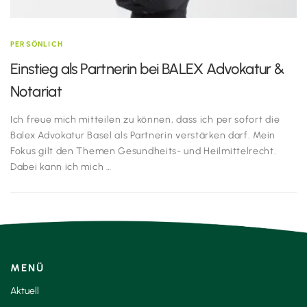
PERSÖNLICH
Einstieg als Partnerin bei BALEX Advokatur &
Notariat
Ich freue mich mitteilen zu können, dass ich per sofort die
Balex Advokatur Basel als Partnerin verstärken darf. Mein
Fokus gilt den Themen Gesundheits- und Heilmittelrecht.
Dabei kann ich mich …
MENÜ
Aktuell