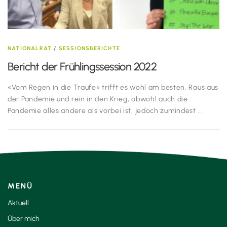
NATIONALRAT
/
SESSIONSBERICHTE
Bericht der Frühlingssession 2022
«Vom Regen in die Traufe» trifft es wohl am besten. Raus aus
der Pandemie und rein in den Krieg, obwohl auch die
Pandemie alles andere als vorbei ist, jedoch zumindest …
MENÜ
Aktuell
Über mich