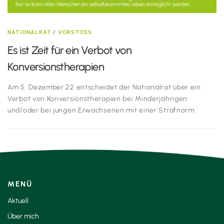
NATIONALRAT
/
VORSTOSS
Es ist Zeit für ein Verbot von
Konversionstherapien
Am 5. Dezember 22 entscheidet der Nationalrat über ein
Verbot von Konversionstherapien bei Minderjährigen
und/oder bei jungen Erwachsenen mit einer Strafnorm.
MENÜ
Aktuell
Über mich