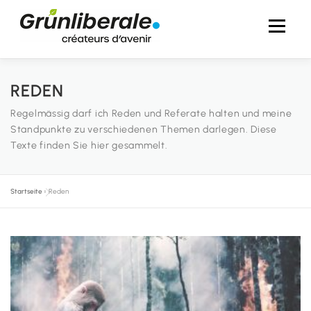
Zum
Inhalt
Menü
springen
AKTUELL
ÜBER MICH
IM NATIONALRAT
REDEN
Regelmässig darf ich Reden und Referate halten und meine
Standpunkte zu verschiedenen Themen darlegen. Diese
IN DEN MEDIEN
FOTOS
KONTAKT
Texte finden Sie hier gesammelt.
Startseite
»
Reden