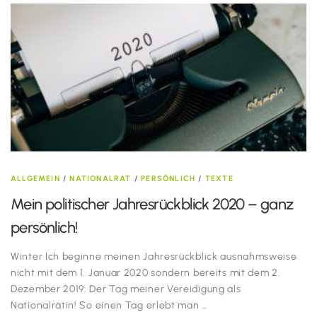
ALLGEMEIN
/
NATIONALRAT
/
PERSÖNLICH
/
TEXTE
Mein politischer Jahresrückblick 2020 – ganz
persönlich!
Winter Ich beginne meinen Jahresrückblick ausnahmsweise
nicht mit dem 1. Januar 2020 sondern bereits mit dem 2.
Dezember 2019: Der Tag meiner Vereidigung als
Nationalrätin! So einen Tag erlebt man …