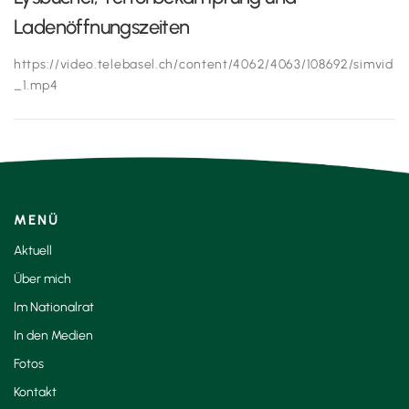
Ladenöffnungszeiten
https://video.telebasel.ch/content/4062/4063/108692/simvid
_1.mp4
MENÜ
Aktuell
Über mich
Im Nationalrat
In den Medien
Fotos
Kontakt