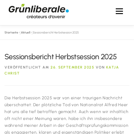
Zum
Inhalt
Menü
springen
Startseite
»
Aktuell
»
Sessionsbericht Herbstsession 2025
AKTUELL
ÜBER MICH
IM NATIONALRAT
Sessionsbericht Herbstsession 2025
IN DEN MEDIEN
FOTOS
KONTAKT
VERÖFFENTLICHT AM
26. SEPTEMBER 2025
VON
KATJA
CHRIST
Die Herbstsession 2025 war von einer traurigen Nachricht
überschattet: Der plötzliche Tod von Nationalrat Alfred Heer
hat uns alle tief betroffen gemacht. Auch wenn wir inhaltlich
oft nicht einer Meinung waren, habe ich ihn insbesondere
während meiner Arbeit in der Geschäftsprüfungskommission
als engagierten, klaren und eigenständigen Politiker erlebt