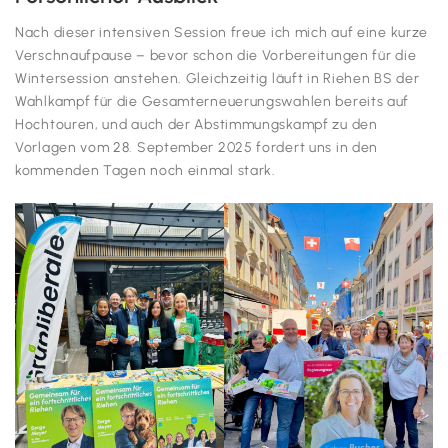
Nach dieser intensiven Session freue ich mich auf eine kurze
Verschnaufpause – bevor schon die Vorbereitungen für die
Wintersession anstehen. Gleichzeitig läuft in Riehen BS der
Wahlkampf für die Gesamterneuerungswahlen bereits auf
Hochtouren, und auch der Abstimmungskampf zu den
Vorlagen vom 28. September 2025 fordert uns in den
kommenden Tagen noch einmal stark.