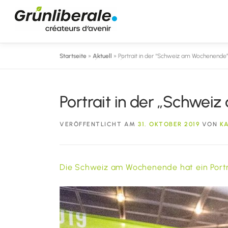
Zum
Inhalt
springen
Startseite
»
Aktuell
»
Portrait in der “Schweiz am Wochenende
Portrait in der „Schwe
VERÖFFENTLICHT AM
31. OKTOBER 2019
VON
KA
Die Schweiz am Wochenende hat ein Portra