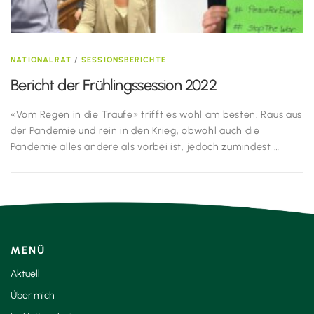
NATIONALRAT
/
SESSIONSBERICHTE
Bericht der Frühlingssession 2022
«Vom Regen in die Traufe» trifft es wohl am besten. Raus aus
der Pandemie und rein in den Krieg, obwohl auch die
Pandemie alles andere als vorbei ist, jedoch zumindest …
MENÜ
Aktuell
Über mich