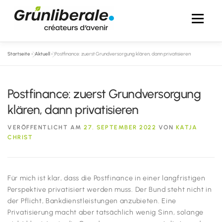
Zum
Inhalt
Menü
springen
Startseite
»
Aktuell
»
Postfinance: zuerst Grundversorgung klären, dann privatisieren
AKTUELL
ÜBER MICH
IM NATIONALRAT
Postfinance: zuerst Grundversorgung
IN DEN MEDIEN
FOTOS
KONTAKT
klären, dann privatisieren
VERÖFFENTLICHT AM
27. SEPTEMBER 2022
VON
KATJA
CHRIST
Für mich ist klar, dass die Postfinance in einer langfristigen
Perspektive privatisiert werden muss. Der Bund steht nicht in
der Pflicht, Bankdienstleistungen anzubieten. Eine
Privatisierung macht aber tatsächlich wenig Sinn, solange