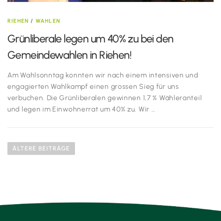
RIEHEN
/
WAHLEN
Grünliberale legen um 40% zu bei den
Gemeindewahlen in Riehen!
Am Wahlsonntag konnten wir nach einem intensiven und
engagierten Wahlkampf einen grossen Sieg für uns
verbuchen. Die Grünliberalen gewinnen 1,7 % Wähleranteil
und legen im Einwohnerrat um 40% zu. Wir …
B
e
ÄLTERE BEITRÄGE
i
t
r
a
g