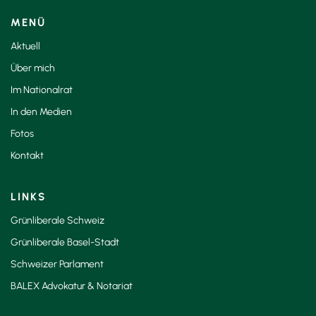
s
n
MENÜ
a
Aktuell
v
Über mich
i
Im Nationalrat
g
a
In den Medien
t
Fotos
i
Kontakt
o
n
LINKS
Grünliberale Schweiz
Grünliberale Basel-Stadt
Schweizer Parlament
BALEX Advokatur & Notariat