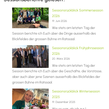
Sessionsrückblick Sommersession
2026
19. Juni 2026
Wie stets am letzten Tag der
Session berichte ich Euch über die Dinge ausserhalb des
Blickfeldes der grossen Bühne im Ratssaal.
Sessionsrückblick Frühjahrssession
2026
20. März 2026
Wie stets am letzten Tag der
Session berichte ich Euch über die Geschäfte, die Vorstösse,
aber auch über jene Szenen ausserhalb des Blickfeldes der
grossen Bühne im Ratssaal.
Sessionsrückblick Wintersession
2025
19. Dezember 2025
Wie es war, als ich zur 1.