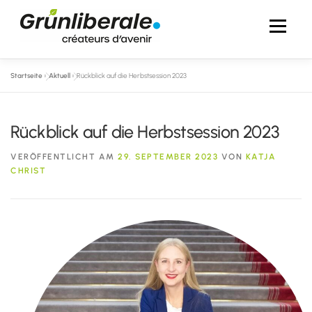
Zum
Inhalt
Menü
springen
Startseite
»
Aktuell
»
Rückblick auf die Herbstsession 2023
AKTUELL
ÜBER MICH
IM NATIONALRAT
Rückblick auf die Herbstsession 2023
IN DEN MEDIEN
FOTOS
KONTAKT
VERÖFFENTLICHT AM
29. SEPTEMBER 2023
VON
KATJA
CHRIST